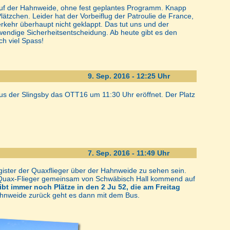
 auf der Hahnweide, ohne fest geplantes Programm. Knapp
tzchen. Leider hat der Vorbeiflug der Patroulie de France,
rkehr überhaupt nicht geklappt. Das tut uns und der
twendige Sicherheitsentscheidung. Ab heute gibt es den
h viel Spass!
9. Sep. 2016 - 12:25 Uhr
us der Slingsby das OTT16 um 11:30 Uhr eröffnet. Der Platz
7. Sep. 2016 - 11:49 Uhr
ster der Quaxflieger über der Hahnweide zu sehen sein.
 Quax-Flieger gemeinsam von Schwäbisch Hall kommend auf
ibt immer noch Plätze in den 2 Ju 52, die am Freitag
ahnweide zurück geht es dann mit dem Bus.