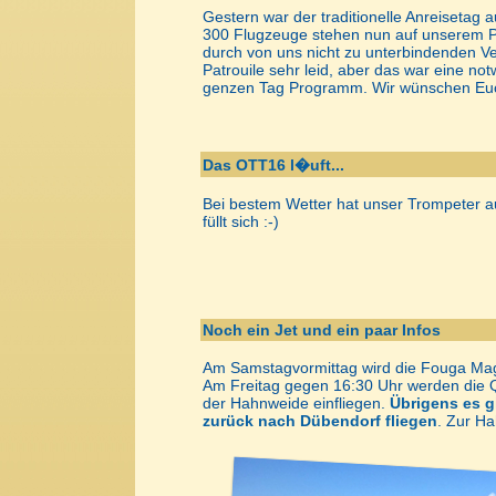
Gestern war der traditionelle Anreisetag
300 Flugzeuge stehen nun auf unserem Plä
durch von uns nicht zu unterbindenden Ve
Patrouile sehr leid, aber das war eine no
genzen Tag Programm. Wir wünschen Euc
Das OTT16 l�uft...
Bei bestem Wetter hat unser Trompeter a
füllt sich :-)
Noch ein Jet und ein paar Infos
Am Samstagvormittag wird die Fouga Magi
Am Freitag gegen 16:30 Uhr werden die
der Hahnweide einfliegen.
Übrigens es g
zurück nach Dübendorf fliegen
. Zur H