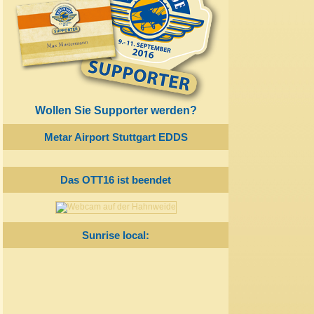
Wollen Sie Supporter werden?
Metar Airport Stuttgart EDDS
Das OTT16 ist beendet
Sunrise local: