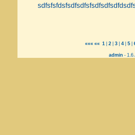
sdfsfsfdsfsdfsdfsfsdfsdfsdfdsdf
«««
««
1
|
2
|
3
|
4
|
5
|
admin
- 1.6